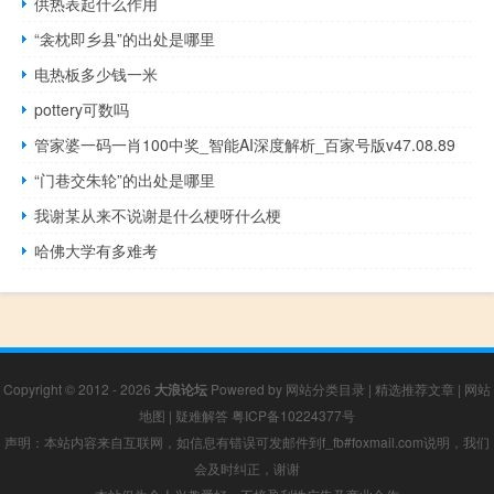
供热表起什么作用
“衾枕即乡县”的出处是哪里
电热板多少钱一米
pottery可数吗
管家婆一码一肖100中奖_智能AI深度解析_百家号版v47.08.89
“门巷交朱轮”的出处是哪里
我谢某从来不说谢是什么梗呀什么梗
哈佛大学有多难考
Copyright © 2012 - 2026
大浪论坛
Powered by
网站分类目录
|
精选推荐文章
|
网站
地图
|
疑难解答
粤ICP备10224377号
声明：本站内容来自互联网，如信息有错误可发邮件到f_fb#foxmail.com说明，我们
会及时纠正，谢谢