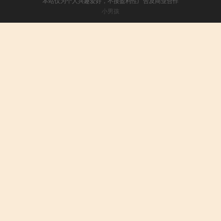
本站仅为个人兴趣爱好，不接盈利性广告及商业合作
小男孩