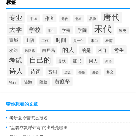
标签
唐代
专业
作者
中国
北京
品牌
元代
宋代
大学
学校
学费
学院
宋史
学生
时间
宣城
山阴
工作
李白
杜甫
是一个
的人
考生
的是
科目
次韵
白居易
欧阳修
自己的
考试
证书
词人
苏轼
词语
诗人
诗词
费用
释义
鄞县
适合
都是
黄庭坚
陆游
院校
银行
猜你想看的文章
考研夏令营怎么报名
“盘箸亦复呼邻翁”的出处是哪里