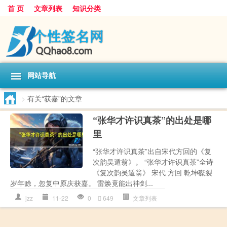
首 页
文章列表
知识分类
网站导航
>
有关“获嘉”的文章
“张华才许识真茶”的出处是哪
里
“张华才许识真茶”出自宋代方回的《复
次韵吴遁翁》。 “张华才许识真茶”全诗
《复次韵吴遁翁》 宋代 方回 乾坤磔裂
岁年赊，忽复中原庆获嘉。 雷焕竟能出神剑...
jzz
11-22
0
649
文章列表