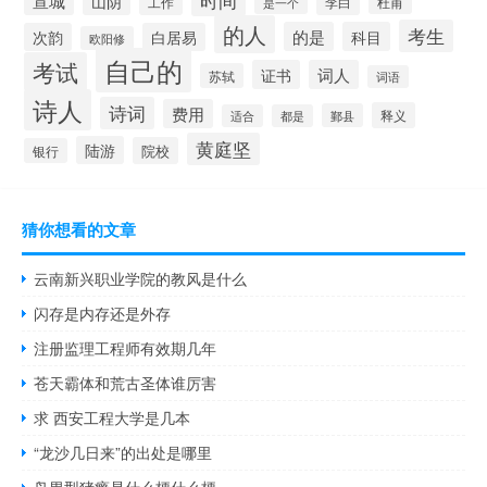
时间
宣城
山阴
工作
李白
杜甫
是一个
的人
考生
的是
科目
次韵
白居易
欧阳修
自己的
考试
证书
词人
苏轼
词语
诗人
诗词
费用
释义
鄞县
适合
都是
黄庭坚
陆游
院校
银行
猜你想看的文章
云南新兴职业学院的教风是什么
闪存是内存还是外存
注册监理工程师有效期几年
苍天霸体和荒古圣体谁厉害
求 西安工程大学是几本
“龙沙几日来”的出处是哪里