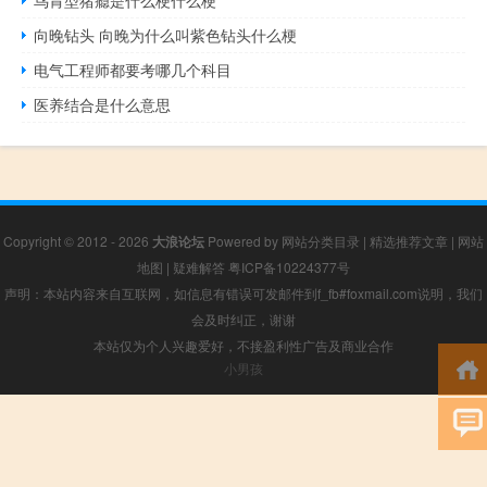
鸟胃型猪瘾是什么梗什么梗
向晚钻头 向晚为什么叫紫色钻头什么梗
电气工程师都要考哪几个科目
医养结合是什么意思
Copyright © 2012 - 2026
大浪论坛
Powered by
网站分类目录
|
精选推荐文章
|
网站
地图
|
疑难解答
粤ICP备10224377号
声明：本站内容来自互联网，如信息有错误可发邮件到f_fb#foxmail.com说明，我们
会及时纠正，谢谢
本站仅为个人兴趣爱好，不接盈利性广告及商业合作
小男孩