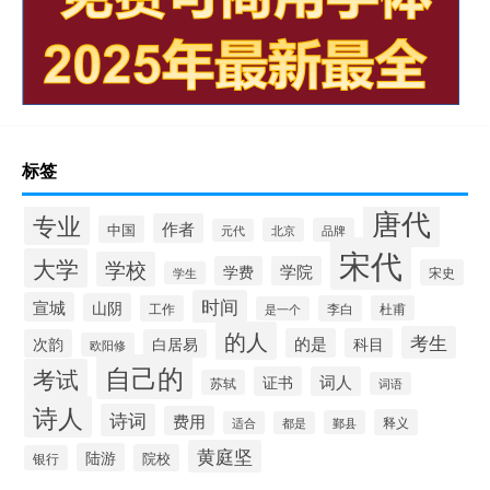
标签
唐代
专业
作者
中国
北京
品牌
元代
宋代
大学
学校
学费
学院
宋史
学生
时间
宣城
山阴
工作
李白
杜甫
是一个
的人
考生
的是
科目
次韵
白居易
欧阳修
自己的
考试
证书
词人
苏轼
词语
诗人
诗词
费用
释义
鄞县
适合
都是
黄庭坚
陆游
院校
银行