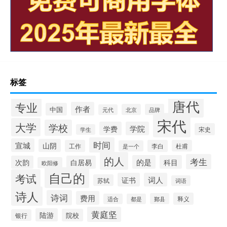
标签
唐代
专业
作者
中国
北京
品牌
元代
宋代
大学
学校
学费
学院
宋史
学生
时间
宣城
山阴
工作
李白
杜甫
是一个
的人
考生
的是
科目
次韵
白居易
欧阳修
自己的
考试
证书
词人
苏轼
词语
诗人
诗词
费用
释义
鄞县
适合
都是
黄庭坚
陆游
院校
银行