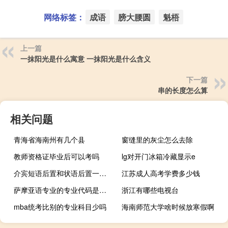
网络标签：
成语
膀大腰圆
魁梧
上一篇
一抹阳光是什么寓意 一抹阳光是什么含义
下一篇
串的长度怎么算
相关问题
青海省海南州有几个县
窗缝里的灰尘怎么去除
教师资格证毕业后可以考吗
lg对开门冰箱冷藏显示e
介宾短语后置和状语后置一样吗?
江苏成人高考学费多少钱
萨摩亚语专业的专业代码是什么
浙江有哪些电视台
mba统考比别的专业科目少吗
海南师范大学啥时候放寒假啊