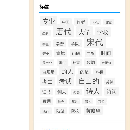
标签
专业
作者
中国
北京
元代
唐代
大学
学校
品牌
宋代
学费
学院
学生
时间
宣城
山阴
宋史
工作
次韵
李白
杜甫
是一个
欧阳修
的人
的是
科目
白居易
自己的
考试
考生
苏轼
诗人
诗词
证书
词人
词语
费用
释义
鄞县
适合
都是
黄庭坚
陆游
院校
银行