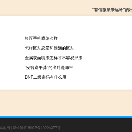
“有信微泉来远岭”的
膜匠手机膜怎么样
怎样区别恋爱和婚姻的区别
金属表面喷漆怎样才不容易掉漆
“安辔遵平莽”的出处是哪里
DNF二级密码有什么用
站地图
|
疑难解答
粤ICP备10224377号