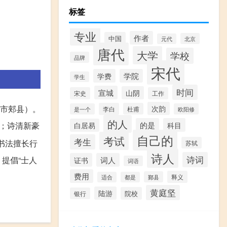
标签
专业
作者
中国
北京
元代
唐代
大学
学校
品牌
宋代
学费
学院
学生
时间
宣城
山阴
宋史
工作
市郏县）。
次韵
李白
杜甫
是一个
欧阳修
的人
的是
科目
；诗清新豪
白居易
自己的
考试
考生
书法擅长行
苏轼
诗人
诗词
提倡“士人
证书
词人
词语
费用
释义
鄞县
适合
都是
黄庭坚
陆游
院校
银行