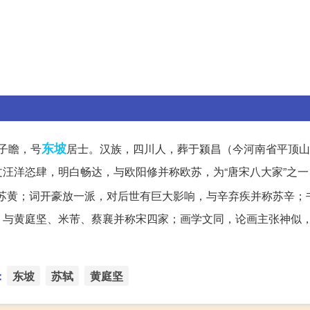
东坡
字子瞻，号
居士。汉族，四川人，葬于颍昌（今河南省平顶山
汪洋恣肆，明白畅达，与欧阳修并称欧苏，为“唐宋八大家”之一
苏黄；词开豪放一派，对后世有巨大影响，与辛弃疾并称苏辛；
与黄庭坚、米芾、蔡襄并称宋四家；画学文同，论画主张神似，
：
东坡
苏轼
黄庭坚