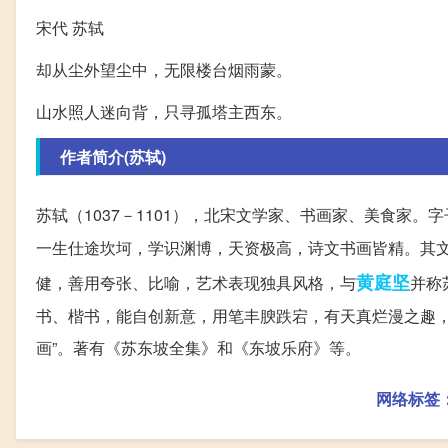
宋代 苏轼
却从尘外望尘中，无限楼台烟雨蒙。
山水照人迷向背，只寻孤塔主西东。
作者简介(苏轼)
苏轼（1037－1101），北宋文学家、书画家、美食家。
一生仕途坎坷，学识渊博，天资极高，诗文书画皆精。其文
黄庭坚
健，善用夸张、比喻，艺术表现独具风格，与
并称
书、楷书，能自创新意，用笔丰腴跌宕，有天真烂漫之趣，
画”。著有《苏东坡全集》和《东坡乐府》等。
网络标签