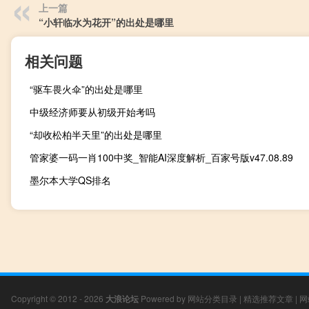
上一篇
“小轩临水为花开”的出处是哪里
相关问题
“驱车畏火伞”的出处是哪里
中级经济师要从初级开始考吗
“却收松柏半天里”的出处是哪里
管家婆一码一肖100中奖_智能AI深度解析_百家号版v47.08.89
墨尔本大学QS排名
Copyright © 2012 - 2026
大浪论坛
Powered by
网站分类目录
|
精选推荐文章
|
网