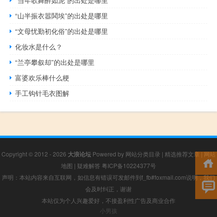
“当年歌舞醉如泥”的出处是哪里
“山半振衣嚣鬨埃”的出处是哪里
“文母忧勤初化俗”的出处是哪里
化妆水是什么？
“兰亭攀叙却”的出处是哪里
富婆欢乐棒什么梗
手工钩针毛衣图解
Copyright © 2012 - 2026
大浪论坛
Powered by
网站分类目录
|
精选推荐文章
|
网站
地图
|
疑难解答
粤ICP备10224377号
声明：本站内容来自互联网，如信息有错误可发邮件到f_fb#foxmail.com说明，我们
会及时纠正，谢谢
本站仅为个人兴趣爱好，不接盈利性广告及商业合作
小男孩