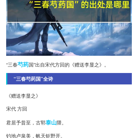
芍药
“三春
国”出自宋代方回的《赠送李显之》。
“三春芍药国”全诗
《赠送李显之》
宋代 方回
泰山
君居予昔至，古郓
隈。
钓地卢泉美，帆天钜野开。