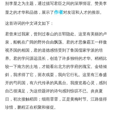
别李显之为主题，通过描写君臣之间的深厚情谊、赞美李
作者
显之的才华和品德，展示了
对友谊和人才的推崇。
这首诗词的中文译文如下：
君曾来过我家，曾到过泰山的古郓隐处。这里有美丽的卢
泉，船帆在广阔的野外自由飘荡。君的才思像霸王一样傲
视齐国的相国，君的道德感悟受到了鲁国儒家学派的培
养。君的学问源远流长，创造了许多独特的才华。稍稍比
较一下南方的土地，才能看出北方的学府的瑰宝。金错倾
斜，我求得了它，斑衣戏耍，我向它行礼。这里有三春盛
开的芍药国，有六代传承的凤凰台。我搜览着心灵，感到
自己很满足，为这些题评的诗句感到惊叹不已。炎炎夏
日，初次接触稻田；细雨霏霏，正是黄梅时节。江路值得
珍惜，鹏程正在积聚和催促。