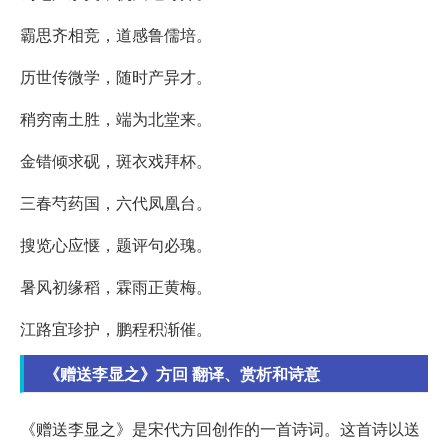
霸思齐相竞，道感鲁儒培。
历世传微学，随时产异才。
稍穷南土胜，端为北堂来。
金错倾求砚，斑衣戏拜杯。
三春芍药国，六代凤凰台。
搜览心应惬，题评句必瑰。
暑风初缘稻，霖雨正黄梅。
江路宜珍护，鹏程积渐催。
《赠送李显之》方回 翻译、赏析和诗意
《赠送李显之》是宋代方回创作的一首诗词。这首诗以送