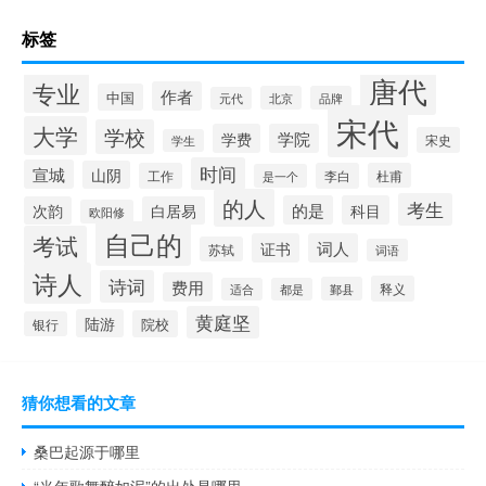
标签
唐代
专业
作者
中国
北京
品牌
元代
宋代
大学
学校
学费
学院
宋史
学生
时间
宣城
山阴
工作
李白
杜甫
是一个
的人
考生
的是
科目
次韵
白居易
欧阳修
自己的
考试
证书
词人
苏轼
词语
诗人
诗词
费用
释义
鄞县
适合
都是
黄庭坚
陆游
院校
银行
猜你想看的文章
桑巴起源于哪里