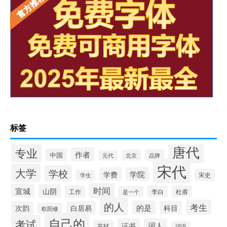
标签
唐代
专业
作者
中国
北京
品牌
元代
宋代
大学
学校
学费
学院
宋史
学生
时间
宣城
山阴
工作
李白
杜甫
是一个
的人
考生
的是
科目
次韵
白居易
欧阳修
自己的
考试
证书
词人
苏轼
词语