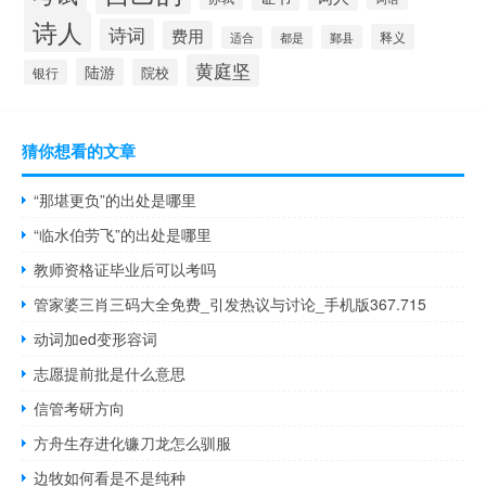
诗人
诗词
费用
释义
鄞县
适合
都是
黄庭坚
陆游
院校
银行
猜你想看的文章
“那堪更负”的出处是哪里
“临水伯劳飞”的出处是哪里
教师资格证毕业后可以考吗
管家婆三肖三码大全免费_引发热议与讨论_手机版367.715
动词加ed变形容词
志愿提前批是什么意思
信管考研方向
方舟生存进化镰刀龙怎么驯服
边牧如何看是不是纯种