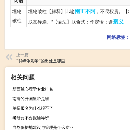
词语
刚正不阿
埋轮
埋轮破柱【解释】比喻
，不畏权贵。【
破柱
褒义
朕甚异焉。”【语法】联合式；作定语；含
网络标签：
上一篇
“群峰争彩翠”的出处是哪里
相关问题
新西兰心理学专业排名
南唐的开国皇帝是谁
单招报名为什么报不了
考研要不要报辅导班
自然保护地建设与管理是什么专业