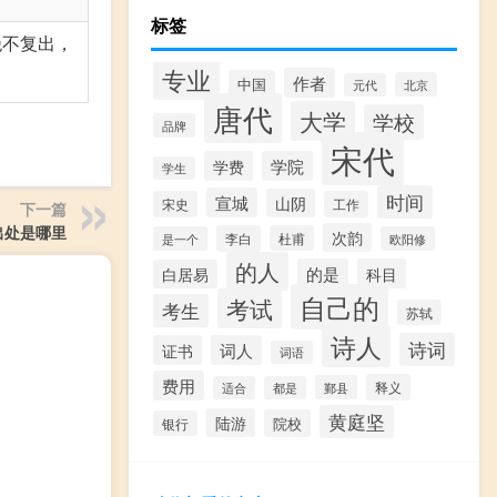
标签
绝不复出，
专业
作者
中国
北京
元代
唐代
大学
学校
品牌
宋代
学费
学院
学生
时间
宣城
山阴
宋史
工作
下一篇
出处是哪里
次韵
李白
杜甫
是一个
欧阳修
的人
的是
科目
白居易
自己的
考试
考生
苏轼
诗人
诗词
证书
词人
词语
费用
释义
鄞县
适合
都是
黄庭坚
陆游
院校
银行