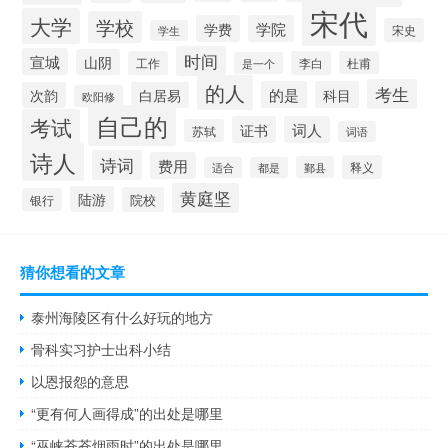
宋代
大学
学校
学费
学院
宋史
学生
时间
宣城
山阴
工作
李白
杜甫
是一个
的人
考生
的是
科目
次韵
白居易
欧阳修
自己的
考试
证书
词人
苏轼
词语
诗人
诗词
费用
释义
鄞县
适合
都是
黄庭坚
陆游
院校
银行
猜你想看的文章
泰州海陵区有什么好玩的地方
骨科实习护士出科小结
以恩报怨的意思
“更有何人画得成”的出处是哪里
“巫峡苍苍烟雨时”的出处是哪里