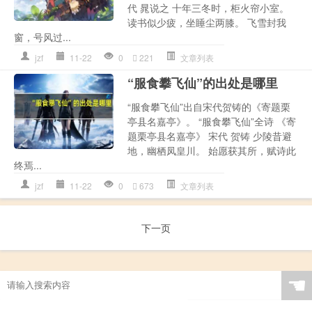
代 晁说之 十年三冬时，柜火帘小室。
读书似少疲，坐睡尘两膝。 飞雪封我
窗，号风过...
jzf
11-22
0
221
文章列表
“服食攀飞仙”的出处是哪里
“服食攀飞仙”出自宋代贺铸的《寄题栗
亭县名嘉亭》。 “服食攀飞仙”全诗 《寄
题栗亭县名嘉亭》 宋代 贺铸 少陵昔避
地，幽栖凤皇川。 始愿获其所，赋诗此
终焉...
jzf
11-22
0
673
文章列表
下一页
☚