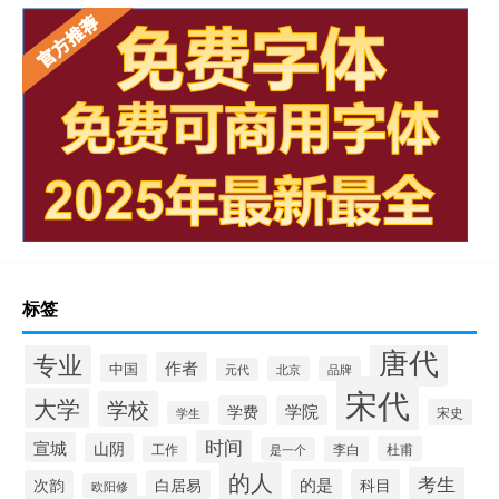
标签
唐代
专业
作者
中国
北京
品牌
元代
宋代
大学
学校
学费
学院
宋史
学生
时间
宣城
山阴
工作
李白
杜甫
是一个
的人
考生
的是
科目
次韵
白居易
欧阳修