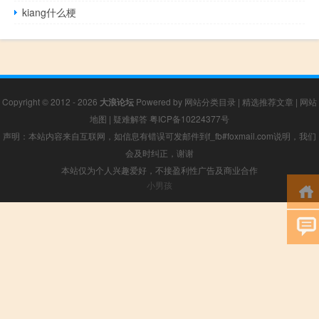
kiang什么梗
Copyright © 2012 - 2026
大浪论坛
Powered by
网站分类目录
|
精选推荐文章
|
网站
地图
|
疑难解答
粤ICP备10224377号
声明：本站内容来自互联网，如信息有错误可发邮件到f_fb#foxmail.com说明，我们
会及时纠正，谢谢
本站仅为个人兴趣爱好，不接盈利性广告及商业合作
小男孩