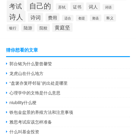
自己的
考试
证书
词人
苏轼
词语
诗人
诗词
费用
释义
鄞县
适合
都是
黄庭坚
陆游
院校
银行
猜你想看的文章
郭台铭为什么娶曾馨莹
龙虎山在什么地方
“盘箸亦复呼邻翁”的出处是哪里
心理学中的文饰是什么意思
niubility什么梗
铁包金盆景的养殖方法和注意事项
雅思考试应该怎样准备
什么叫基金投资