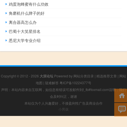
鸡蛋泡蜂蜜有什么功效
角磨机什么牌子的好
离合器高怎么办
巴蜀十大笑星排名
悉尼大学专业介绍
Copyright © 2012 - 2026
大浪论坛
Powered by
网站分类目录
|
精选推荐文章
|
网站
地图
|
疑难解答
粤ICP备10224377号
声明：本站内容来自互联网，如信息有错误可发邮件到f_fb#foxmail.com说明，我们
会及时纠正，谢谢
本站仅为个人兴趣爱好，不接盈利性广告及商业合作
小男孩