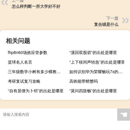
上一篇
怎么样判断一所大学好不好
下一篇
复合绒是什么
相关问题
fhp8n60场效应管参数
“溪回双股碧”的出处是哪里
篮球名人名言
“上下枝间声转急”的出处是哪里
三年级数学小树有多少棵教学反思
如何识别华为荣耀畅玩7x的真伪
考研复试复习攻略
高铁能带螃蟹吗
“自有居僧为卜邻”的出处是哪里
“莫问四肢畅”的出处是哪里
☚