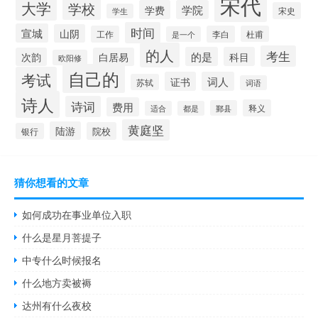
宋代
大学
学校
学费
学院
宋史
学生
时间
宣城
山阴
工作
李白
杜甫
是一个
的人
考生
的是
科目
次韵
白居易
欧阳修
自己的
考试
证书
词人
苏轼
词语
诗人
诗词
费用
释义
鄞县
适合
都是
黄庭坚
陆游
院校
银行
猜你想看的文章
如何成功在事业单位入职
什么是星月菩提子
中专什么时候报名
什么地方卖被褥
达州有什么夜校