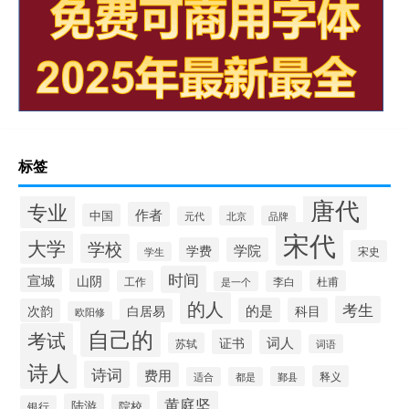
标签
唐代
专业
作者
中国
北京
品牌
元代
宋代
大学
学校
学费
学院
宋史
学生
时间
宣城
山阴
工作
李白
杜甫
是一个
的人
考生
的是
科目
次韵
白居易
欧阳修
自己的
考试
证书
词人
苏轼
词语
诗人
诗词
费用
释义
鄞县
适合
都是
黄庭坚
陆游
院校
银行