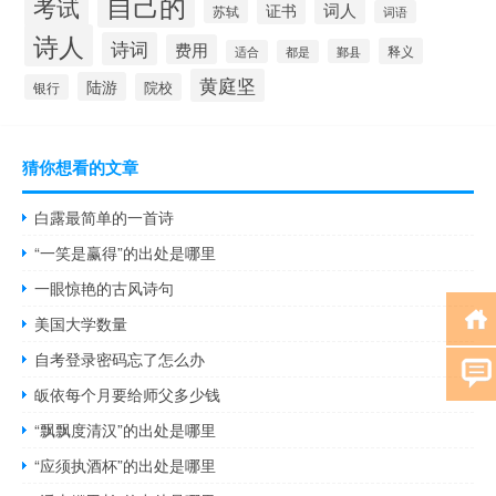
自己的
考试
证书
词人
苏轼
词语
诗人
诗词
费用
释义
鄞县
适合
都是
黄庭坚
陆游
院校
银行
猜你想看的文章
白露最简单的一首诗
“一笑是赢得”的出处是哪里
一眼惊艳的古风诗句
美国大学数量
自考登录密码忘了怎么办
皈依每个月要给师父多少钱
“飘飘度清汉”的出处是哪里
“应须执酒杯”的出处是哪里