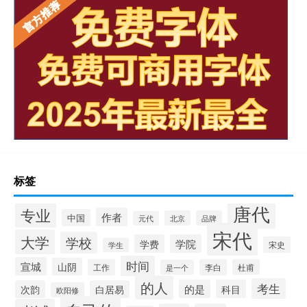
标签
唐代
专业
作者
中国
北京
品牌
元代
宋代
大学
学校
学费
学院
宋史
学生
时间
宣城
山阴
工作
李白
杜甫
是一个
的人
考生
的是
科目
次韵
白居易
欧阳修