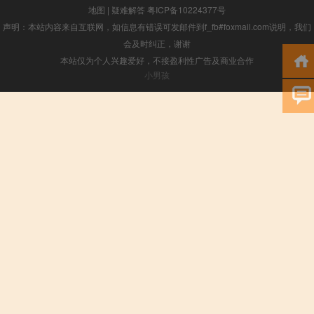
地图
|
疑难解答
粤ICP备10224377号
声明：本站内容来自互联网，如信息有错误可发邮件到f_fb#foxmail.com说明，我们
会及时纠正，谢谢
本站仅为个人兴趣爱好，不接盈利性广告及商业合作
小男孩