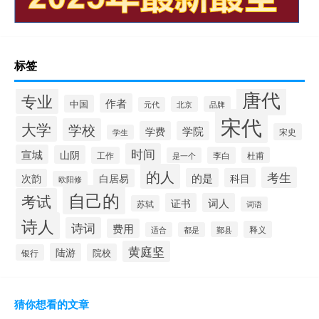
标签
唐代
专业
作者
中国
北京
品牌
元代
宋代
大学
学校
学费
学院
宋史
学生
时间
宣城
山阴
工作
李白
杜甫
是一个
的人
考生
的是
科目
次韵
白居易
欧阳修
自己的
考试
证书
词人
苏轼
词语
诗人
诗词
费用
释义
鄞县
适合
都是
黄庭坚
陆游
院校
银行
猜你想看的文章