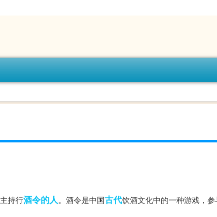
酒令
的人
古代
上主持行
。酒令是中国
饮酒文化中的一种游戏，参