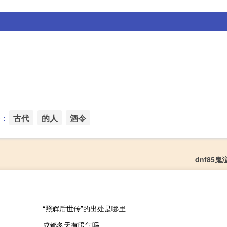
：
古代
的人
酒令
dnf85
“照辉后世传”的出处是哪里
成都冬天有暖气吗