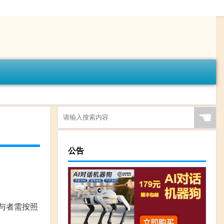
☚
公告
与者需按照