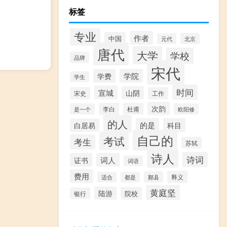
标签
专业
作者
中国
北京
元代
唐代
大学
学校
品牌
宋代
学费
学院
学生
时间
宣城
山阴
宋史
工作
次韵
李白
杜甫
是一个
欧阳修
的人
的是
科目
白居易
自己的
考试
考生
苏轼
诗人
诗词
证书
词人
词语
费用
释义
鄞县
适合
都是
黄庭坚
陆游
院校
银行