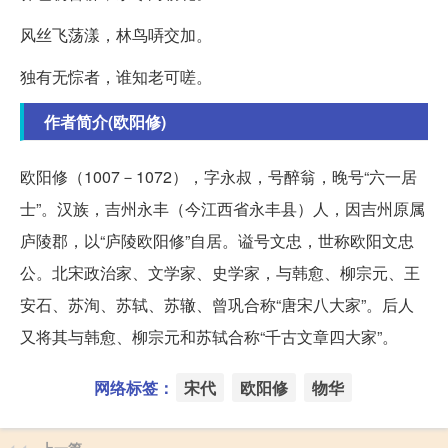
风丝飞荡漾，林鸟哢交加。
独有无悰者，谁知老可嗟。
作者简介(欧阳修)
欧阳修（1007－1072），字永叔，号醉翁，晚号“六一居
士”。汉族，吉州永丰（今江西省永丰县）人，因吉州原属
庐陵郡，以“庐陵欧阳修”自居。谥号文忠，世称欧阳文忠
公。北宋政治家、文学家、史学家，与韩愈、柳宗元、王
安石、苏洵、苏轼、苏辙、曾巩合称“唐宋八大家”。后人
又将其与韩愈、柳宗元和苏轼合称“千古文章四大家”。
网络标签：
宋代
欧阳修
物华