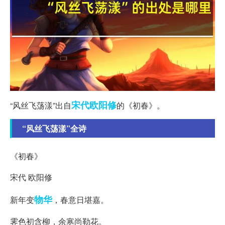
宋代
欧阳修
“风丝飞荡漾”出自
的《初春》。
“风丝飞荡漾”全诗
《初春》
宋代 欧阳修
物华
新年变
，春意日堪嘉。
霁色初含柳，余寒尚勒花。