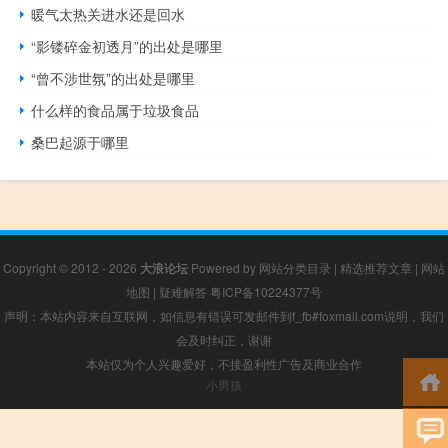
暖气太热关进水还是回水
“影镂碎金初透月”的出处是哪里
“曾不涉世氛”的出处是哪里
什么样的食品属于垃圾食品
桑巴起源于哪里
Copyright © 2012 - 2026
大浪论坛
Powered by
网站分类目录
|
精选推荐文章
|
网站
地图
|
疑难解答
粤ICP备10224377号
声明：本站内容来自互联网，如信息有错误可发邮件到f_fb#foxmail.com说明，我们
会及时纠正，谢谢
本站仅为个人兴趣爱好，不接盈利性广告及商业合作
小男孩