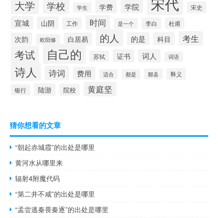
宋代
大学
学校
学费
学院
宋史
学生
时间
宣城
山阴
工作
李白
杜甫
是一个
的人
考生
的是
科目
次韵
白居易
欧阳修
自己的
考试
证书
词人
苏轼
词语
诗人
诗词
费用
释义
鄞县
适合
都是
黄庭坚
陆游
院校
银行
猜你想看的文章
“朝起赤城霞”的出处是哪里
黄河水从哪里来
辐射4附魔代码
“第二井不咸”的出处是哪里
“孟尝逃秦畏秦逐”的出处是哪里