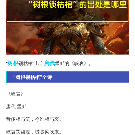
树根
唐代
“
锁枯棺”出自
孟郊的《峡哀》。
“树根锁枯棺”全诗
《峡哀》
唐代 孟郊
昔多相与笑，今谁相与哀。
峡哀哭幽魂，噭噭风吹来。