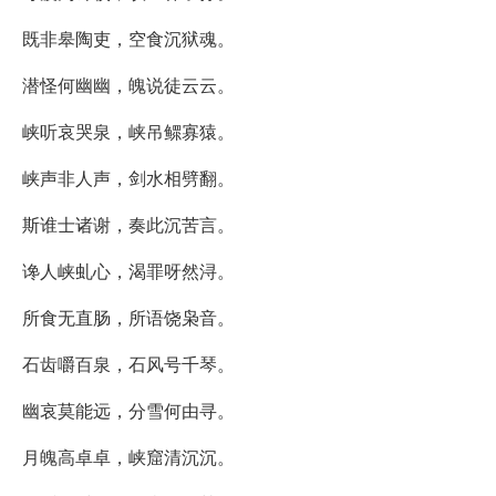
既非皋陶吏，空食沉狱魂。
潜怪何幽幽，魄说徒云云。
峡听哀哭泉，峡吊鳏寡猿。
峡声非人声，剑水相劈翻。
斯谁士诸谢，奏此沉苦言。
谗人峡虬心，渴罪呀然浔。
所食无直肠，所语饶枭音。
石齿嚼百泉，石风号千琴。
幽哀莫能远，分雪何由寻。
月魄高卓卓，峡窟清沉沉。