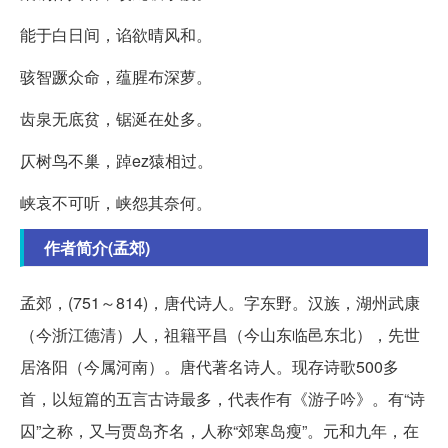
能于白日间，谄欲晴风和。
骇智蹶众命，蕴腥布深萝。
齿泉无底贫，锯涎在处多。
仄树鸟不巢，踔ez猿相过。
峡哀不可听，峡怨其奈何。
作者简介(孟郊)
孟郊，(751～814)，唐代诗人。字东野。汉族，湖州武康
（今浙江德清）人，祖籍平昌（今山东临邑东北），先世
居洛阳（今属河南）。唐代著名诗人。现存诗歌500多
首，以短篇的五言古诗最多，代表作有《游子吟》。有“诗
囚”之称，又与贾岛齐名，人称“郊寒岛瘦”。元和九年，在