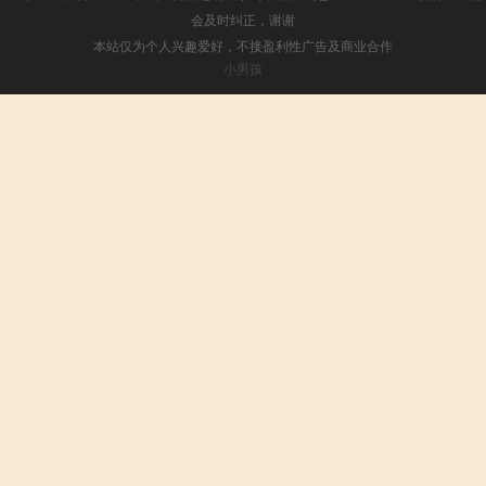
会及时纠正，谢谢
本站仅为个人兴趣爱好，不接盈利性广告及商业合作
小男孩