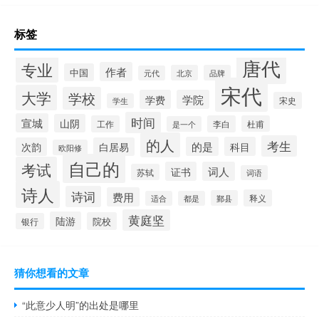
标签
唐代
专业
作者
中国
北京
品牌
元代
宋代
大学
学校
学费
学院
宋史
学生
时间
宣城
山阴
工作
李白
杜甫
是一个
的人
考生
的是
科目
次韵
白居易
欧阳修
自己的
考试
证书
词人
苏轼
词语
诗人
诗词
费用
释义
鄞县
适合
都是
黄庭坚
陆游
院校
银行
猜你想看的文章
“此意少人明”的出处是哪里