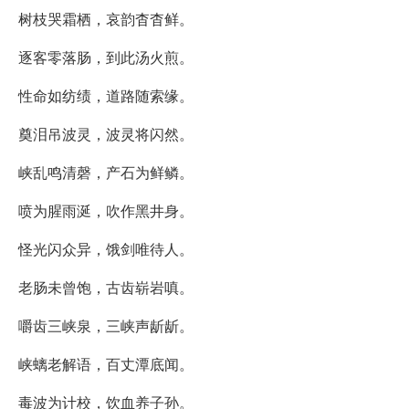
树枝哭霜栖，哀韵杳杳鲜。
逐客零落肠，到此汤火煎。
性命如纺绩，道路随索缘。
奠泪吊波灵，波灵将闪然。
峡乱鸣清磬，产石为鲜鳞。
喷为腥雨涎，吹作黑井身。
怪光闪众异，饿剑唯待人。
老肠未曾饱，古齿崭岩嗔。
嚼齿三峡泉，三峡声龂龂。
峡螭老解语，百丈潭底闻。
毒波为计校，饮血养子孙。