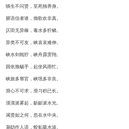
啖生不问贤，至死独养身。
腥语信者谁，拗歌欢非真。
仄田无异稼，毒水多狞鳞。
异类不可友，峡哀哀难伸。
峡水剑戟狞，峡舟霹雳翔。
因依虺蜴手，起坐风雨忙。
峡旅多窜官，峡氓多非良。
滑心不可求，滑习积已长。
漠漠涎雾起，龂龂涎水光。
渴贤如之何，忽在水中央。
枭鸱作人语，蛟虬吸水波。