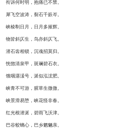
衔诉何时明，抱痛已不禁。
犀飞空波涛，裂石千嶔岑。
峡棱剸日月，日月多摧辉。
物皆斜仄生，鸟亦斜仄飞。
潜石齿相锁，沉魂招莫归。
恍惚清泉甲，斑斓碧石衣。
饿咽潺湲号，涎似泓浤肥。
峡青不可游，腥草生微微。
峡景滑易堕，峡花怪非春。
红光根潜涎，碧雨飞沃津。
巴谷蛟螭心，巴乡魍魉亲。