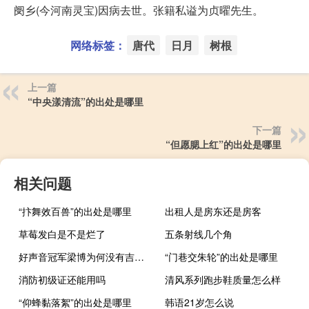
阌乡(今河南灵宝)因病去世。张籍私谥为贞曜先生。
网络标签：
唐代
日月
树根
上一篇
“中央漾清流”的出处是哪里
下一篇
“但愿腮上红”的出处是哪里
相关问题
“抃舞效百兽”的出处是哪里
出租人是房东还是房客
草莓发白是不是烂了
五条射线几个角
好声音冠军梁博为何没有吉克隽逸挣钱多 中国好声音吉克俊逸
“门巷交朱轮”的出处是哪里
消防初级证还能用吗
清风系列跑步鞋质量怎么样
“仰蜂黏落絮”的出处是哪里
韩语21岁怎么说