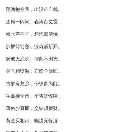
堕魄抱空月，出没难自裁。
齑粉一闪间，春涛百丈雷。
峡水声不平，碧沲牵清洄。
沙棱箭箭急，波齿龂龂开。
呀彼无底吮，待此不测灾。
谷号相喷激，石怒争旋回。
古醉有复乡，今缧多为能。
字孤徒仿佛，衔雪犹惊猜。
薄俗少直肠，交结须横财。
黄金买相吊，幽泣无馀漼.