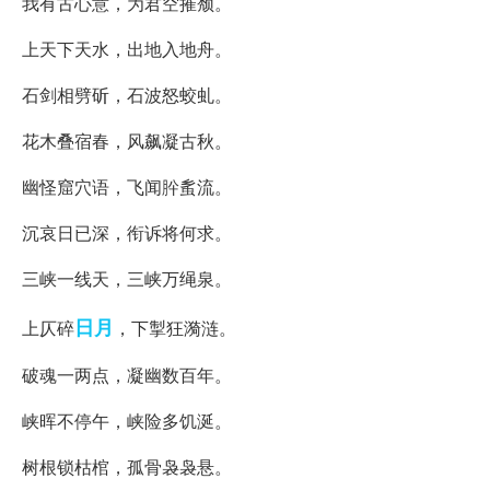
我有古心意，为君空摧颓。
上天下天水，出地入地舟。
石剑相劈斫，石波怒蛟虬。
花木叠宿春，风飙凝古秋。
幽怪窟穴语，飞闻肸蚃流。
沉哀日已深，衔诉将何求。
三峡一线天，三峡万绳泉。
日月
上仄碎
，下掣狂漪涟。
破魂一两点，凝幽数百年。
峡晖不停午，峡险多饥涎。
树根锁枯棺，孤骨袅袅悬。