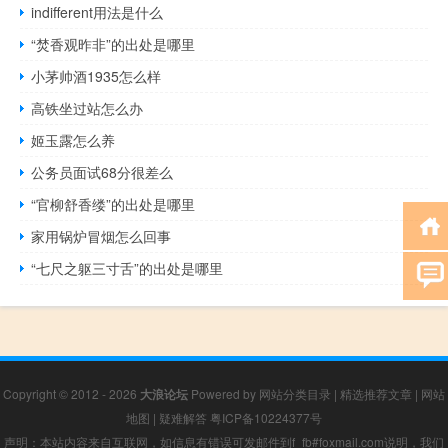
indifferent用法是什么
“焚香观昨非”的出处是哪里
小茅帅酒1935怎么样
高铁坐过站怎么办
姬玉露怎么养
公务员面试68分很差么
“官柳舒香缕”的出处是哪里
家用锅炉冒烟怎么回事
“七尺之躯三寸舌”的出处是哪里
Copyright © 2012 - 2026
大浪论坛
Powered by
网站分类目录
|
精选推荐文章
|
网站
地图
|
疑难解答
粤ICP备10224377号
声明：本站内容来自互联网，如信息有错误可发邮件到f_fb#foxmail.com说明，我们