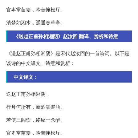
官卑掌苗籍，吟苦掩松厅。
清梦如湘水，遥通春草亭。
《送赵正甫孙相湘阴》赵汝回 翻译、赏析和诗意
《送赵正甫孙相湘阴》是宋代赵汝回的一首诗词。以下是
该诗的中文译文、诗意和赏析：
中文译文：
送赵正甫孙相湘阴，
行舟何所有，新酒满瓷瓶。
若使三闾饮，终应一念醒。
官卑掌苗籍，吟苦掩松厅。