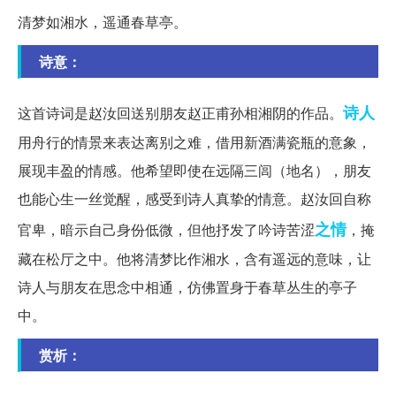
清梦如湘水，遥通春草亭。
诗意：
诗人
这首诗词是赵汝回送别朋友赵正甫孙相湘阴的作品。
用舟行的情景来表达离别之难，借用新酒满瓷瓶的意象，
展现丰盈的情感。他希望即使在远隔三闾（地名），朋友
也能心生一丝觉醒，感受到诗人真挚的情意。赵汝回自称
之情
官卑，暗示自己身份低微，但他抒发了吟诗苦涩
，掩
藏在松厅之中。他将清梦比作湘水，含有遥远的意味，让
诗人与朋友在思念中相通，仿佛置身于春草丛生的亭子
中。
赏析：