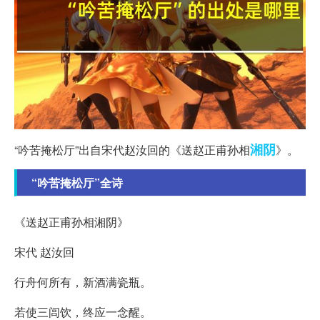
湘阴
“吟苦掩松厅”出自宋代赵汝回的《送赵正甫孙相
》。
“吟苦掩松厅”全诗
《送赵正甫孙相湘阴》
宋代 赵汝回
行舟何所有，新酒满瓷瓶。
若使三闾饮，终应一念醒。