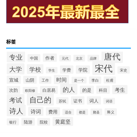
标签
唐代
专业
作者
中国
北京
品牌
元代
宋代
大学
学校
学费
学院
宋史
学生
时间
宣城
山阴
工作
李白
杜甫
是一个
的人
考生
的是
科目
次韵
白居易
欧阳修
自己的
考试
证书
词人
苏轼
词语
诗人
诗词
费用
释义
鄞县
适合
都是
黄庭坚
陆游
院校
银行