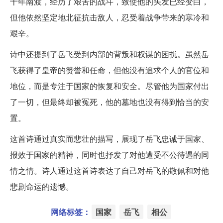
十年南渡，经历了艰苦的战斗，致使他的头发已经变白，
但他依然坚定地北征抗击敌人，忍受着战争带来的寒冷和
艰辛。
诗中还提到了岳飞受到内部的背叛和权谋的困扰。虽然岳
飞获得了皇帝的赞誉和任命，但他没有追求个人的官位和
地位，而是专注于国家的恢复和安全。尽管他为国家付出
了一切，但最终却被冤死，他的墓地也没有得到恰当的安
置。
这首诗通过真实而悲壮的描写，展现了岳飞忠诚于国家、
报效于国家的精神，同时也抒发了对他遭受不公待遇的同
情之情。诗人通过这首诗表达了自己对岳飞的敬佩和对他
悲剧命运的遗憾。
网络标签：
国家
岳飞
相公