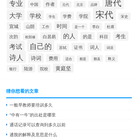
唐代
专业
作者
中国
北京
品牌
元代
宋代
大学
学校
学费
学院
宋史
学生
时间
宣城
山阴
工作
李白
杜甫
是一个
的人
考生
的是
科目
次韵
白居易
欧阳修
自己的
考试
证书
词人
苏轼
词语
诗人
诗词
费用
释义
鄞县
适合
都是
黄庭坚
陆游
院校
银行
猜你想看的文章
一般早教师要培训多久
“中有一牛”的出处是哪里
通话记录可以查询到多久以前
逋脫的解释及意思是什么