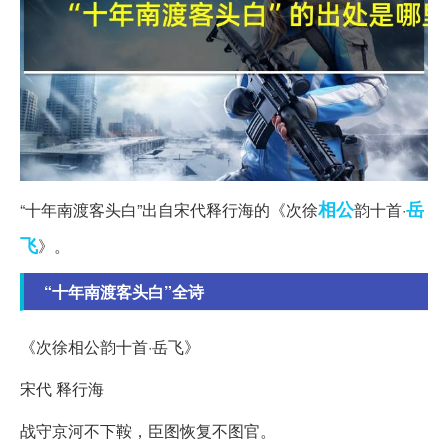
相公
岳
“十年南渡客头白”出自宋代释行海的《次徐
韵十首·
飞
》。
“十年南渡客头白”全诗
《次徐相公韵十首·岳飞》
宋代 释行海
战守京河不下鞍，臣图恢复不图官。