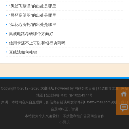
“风丝飞荡漾”的出处是哪里
“晨登高望阁”的出处是哪里
“烟花心所托”的出处是哪里
集成电路考研哪个方向好
信用卡还不上可以和银行协商吗
直线法如何摊销
Copyright © 2012 - 2026
大浪论坛
Powered by
网站分类目录
|
精选推荐文章
|
网站
地图
|
疑难解答
粤ICP备10224377号
声明：本站内容来自互联网，如信息有错误可发邮件到f_fb#foxmail.com说明，我们
会及时纠正，谢谢
本站仅为个人兴趣爱好，不接盈利性广告及商业合作
小男孩