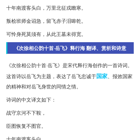
十年南渡客头白，万里北征戎瞻寒。
叛桧班师金诏急，留飞赤子泪嗥乾。
可怜身死莫须有，从此王墓未得宽。
《次徐相公韵十首·岳飞》释行海 翻译、赏析和诗意
《次徐相公韵十首·岳飞》是宋代释行海创作的一首诗词。
国家
这首诗以岳飞为主题，表达了岳飞忠诚于
、报效国家
的精神和对岳飞身世的同情之情。
诗词的中文译文如下：
战守京河不下鞍，
臣图恢复不图官。
十年南渡客头白，