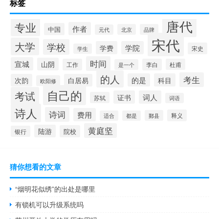
标签
唐代
专业
作者
中国
北京
品牌
元代
宋代
大学
学校
学费
学院
宋史
学生
时间
宣城
山阴
工作
李白
杜甫
是一个
的人
考生
的是
科目
次韵
白居易
欧阳修
自己的
考试
证书
词人
苏轼
词语
诗人
诗词
费用
释义
鄞县
适合
都是
黄庭坚
陆游
院校
银行
猜你想看的文章
“烟明花似绣”的出处是哪里
有锁机可以升级系统吗