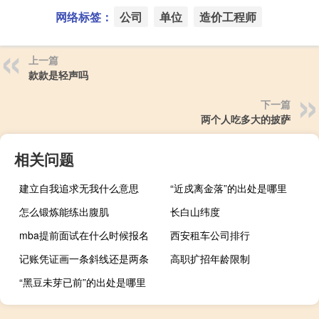
网络标签：
公司
单位
造价工程师
上一篇
款款是轻声吗
下一篇
两个人吃多大的披萨
相关问题
建立自我追求无我什么意思
“近戍离金落”的出处是哪里
怎么锻炼能练出腹肌
长白山纬度
mba提前面试在什么时候报名
西安租车公司排行
记账凭证画一条斜线还是两条
高职扩招年龄限制
“黑豆未芽已前”的出处是哪里