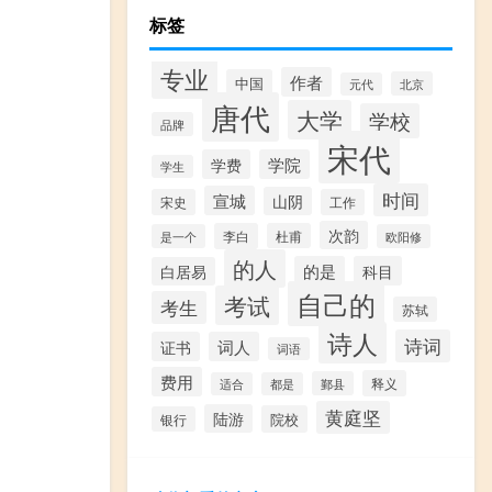
标签
专业
作者
中国
北京
元代
唐代
大学
学校
品牌
宋代
学费
学院
学生
时间
宣城
山阴
宋史
工作
次韵
李白
杜甫
是一个
欧阳修
的人
的是
科目
白居易
自己的
考试
考生
苏轼
诗人
诗词
证书
词人
词语
费用
释义
鄞县
适合
都是
黄庭坚
陆游
院校
银行