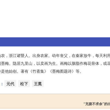
山农，浙江诸暨人。出身农家。幼年丧父，在秦家放牛，每天利
团墨梅。隐居九里山，以卖画为生。画梅以胭脂作梅花骨体，或
传是他始创。著有《竹斋集》《墨梅图题诗》等。
：
元代
松下
王冕
“充腹不求余”的