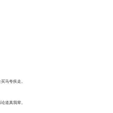
金买马夸疾走。
书论道真我辈。