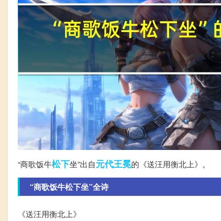
松下
元代
王冕
“商歌饭牛
坐”出自
的《送汪用衡北上》。
“商歌饭牛松下坐”全诗
《送汪用衡北上》