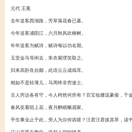
元代 王冕
去年送客西湖路，芳草落花春已暮。
今年送客浦阳江，六月秋风吹柳树。
年年送客为赋诗，赋诗每以功名期。
玉堂金马等闲去，朱衣紫绶笑取之。
归来高卧良自鄙，此语云云成戏耳。
相如不是轻薄儿，马周终非穷途士。
古人穷达各有守，今人枵然何所有？百宝妆腰逞豪俊，千
春风笑看陌上花，夜月醉眠蛾眉家。
平生事业止于此，旁人为尔何咨嗟？汪君汪君拔其萃，读
江山万里在胸中，洗却人间约绮态。