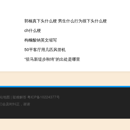
郭楠真下头什么梗 男生什么行为很下头什么梗
ch什么梗
枸橼酸钠英文缩写
50平客厅用几匹风管机
“驻马新堤步秋绮”的出处是哪里
站地图
|
疑难解答
粤ICP备10224377号
，我们会及时纠正，谢谢