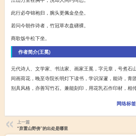
此行必夺锦袍归，腕头更佩金垒垒。
若问今朝作诗者，竹冠草衣盘礴裸。
商歌饭牛松下坐。
作者简介(王冕)
元代诗人、文学家、书法家、画家王冕，字元章，号煮石
间画荷花，晚至寺院长明灯下读书，学识深邃，能诗，青
别具风格，亦善写竹石。兼能刻印，用花乳石作印材，相
网络标签
上一篇
“弃置山野傍”的出处是哪里