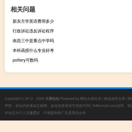
相关问题
新东方学英语费用多少
行政诉讼违反诉讼程序
南昌三中是重点中学吗
本科函授什么专业好考
pottery可数吗
Copyright © 2012 - 2026
大浪论坛
Powered by
网站分类目录
|
精选推荐文章
|
网
声明：本站内容来自互联网，如信息有错误可发邮件到f_fb#foxmail.com说明
本站仅为个人兴趣爱好，不接盈利性广告及商业合作